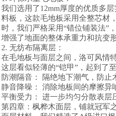
我们选用了12mm厚度的优质多
料板，这款毛地板采用全整芯材，
时，我们严格采用“错位铺装法”
增强了地面的整体承重力和抗变
2. 无纺布隔离层：
在毛地板与面层之间，洛可风情
这层看似轻薄的“铠甲”，起到了
防潮隔音： 隔绝地下潮气，防止
静音降噪： 消除地板间的摩擦异
平衡受力： 进一步均匀分散表层
第四章：枫桦木面层，铺就冠军