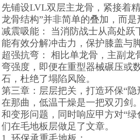
先铺设LVL双层主龙骨，紧接着
龙骨结构”并非简单的叠加，而是
减震吸能： 当消防战士从高处跃
能有效分解冲击力，保护膝盖与
超强抗弯： 相比单龙骨，主副龙
弯强度，即便在重型器械碾压或
石，杜绝了塌陷风险。
第三章：层层把关，打造环保“隐
在那曲，低温干燥是一把双刃剑
和变形问题，同时响应甲方对“绿
们在毛地板层做足了文章。
1. 环保承重毛地板：