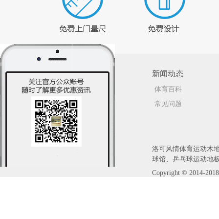
新闻动态
体育百科
常见问题
洛可风情体育
运动木
球馆、乒乓球运动地板等.官
Copyright © 2