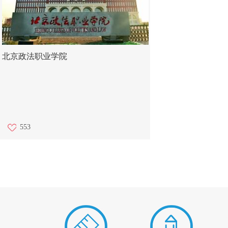
北京政法职业学院
553