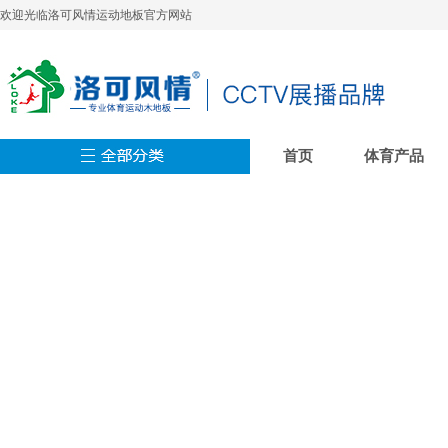
欢迎光临洛可风情运动地板官方网站
首页
体育产品