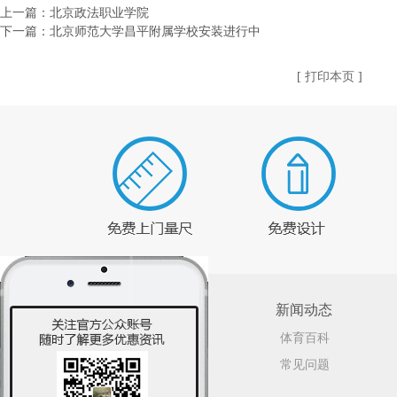
上一篇：
北京政法职业学院
下一篇：
北京师范大学昌平附属学校安装进行中
[
打印本页
] 
新闻动态
体育百科
常见问题