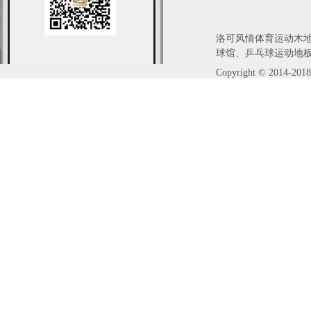
洛可风情体育
运动木
球馆、乒乓球运动地板等.官
Copyright © 2