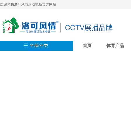
欢迎光临洛可风情运动地板官方网站
首页
体育产品