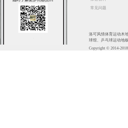
常见问题
洛可风情体育
运动木
球馆、乒乓球运动地板等.官
Copyright © 2