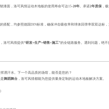
韧漆面，洛可风情运动木地板的使用寿命可达15
-20年
。承诺
2年质保
，极
的搭配，均参照德国DIN标准，确保冲击吸收率和球体回弹率双双达标，
，洛可风情提供
“研发+生产+销售+施工”
的全链路服务。遇到问题，绝不
情挥洒汗水。下一个高品质的场馆，能否是您的？
还是
舞蹈舞台
，洛可风情都能为您提供量身定制的运动木地板解决方案。
）