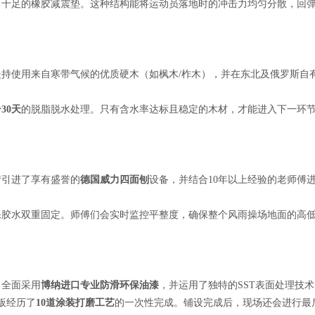
力十足的橡胶减震垫。这种结构能将运动员落地时的冲击力均匀分散，回
持使用来自寒带气候的优质硬木（如枫木/柞木），并在东北及俄罗斯自
少
30天
的脱脂脱水处理。只有含水率达标且稳定的木材，才能进入下一环
情引进了享有盛誉的
德国威力四面刨
设备，并结合10年以上经验的老师傅
保胶水双重固定。师傅们会实时监控平整度，确保整个风雨操场地面的高
，全面采用
博纳进口专业防滑环保油漆
，并运用了独特的SST表面处理技术
板经历了
10道涂装打磨工艺
的一次性完成。铺设完成后，现场还会进行最