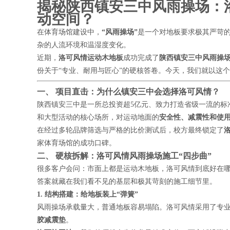
揭秘陕西镇安三中风雨操场：
动空间？
在体育场馆建设中，
“风雨操场”
是一个对地板要求极其严苛
杂的人流环境和温湿度变化。
近期，
洛可风情运动木地板
成功完成了
陕西镇安三中风雨操
份关于“专业、耐用与匠心”的硬核答卷。今天，我们就以这
一、 项目直击：为什么镇安三中会选择洛可风情？
陕西镇安三中是一所总投资超5亿元、致力打造省级一流的标
和大型活动的核心场所，对运动地面的
安全性、减震性和使
在经过多轮品牌筛选与严格的比价测试后，校方最终锁定了
家体育场馆的成功口碑。
二、 硬核拆解：洛可风情风雨操场施工“四步曲”
很多客户会问：
市面上都是运动木地板，洛可风情到底好在
答案就藏在我们看不见的基层和极其苛刻的施工细节里。
1. 结构搭建：给地板装上“弹簧”
风雨操场承载量大，普通地板容易塌陷。洛可风情采用了专
胶减震垫
。