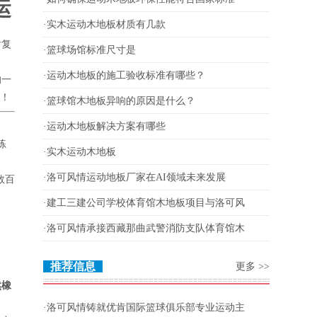
运
·
实木运动木地板材质有几款
对复
·
篮球场馆标准尺寸是
·
运动木地板的施工验收标准有哪些？
的一
码！
·
篮球馆木地板异响的原因是什么？
·
运动木地板解决方案有哪些
练
·
实木运动木地板
·
洛可风情运动地板厂家在AI领域未来发展
数百
·
建工三建公司学校体育馆木地板项目与洛可风
·
洛可风情承接西藏那曲武警消防支队体育馆木
推荐信息
更多
>>
然橡
·
洛可风情铸就优肯国际篮球俱乐部专业运动主