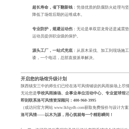
超长寿命，省下翻新钱
：凭借优质的防腐防火处理与坚
降低了场馆后期的运维成本。
专业防护，规避运动伤
：无论是单双层龙骨还是减震垫
运动员提供职业级的保护。
源头工厂，一站式兜底
：从原木采伐、加工到现场施工
诿，一个电话，总部直接派单解决。
开启您的场馆升级计划
陕西镇安三中的师生们已经在洛可风情铺设的风雨操场上尽
无论您是
学校风雨操场、企事业单位活动中心、专业篮球馆
即刻联系洛可风情资深顾问：400-960-3995
（或访问官方网站
www.lkfqydb.com
获取免费报价与设计方案
洛可风情——以木为源，用心筑就每一个精彩瞬间！