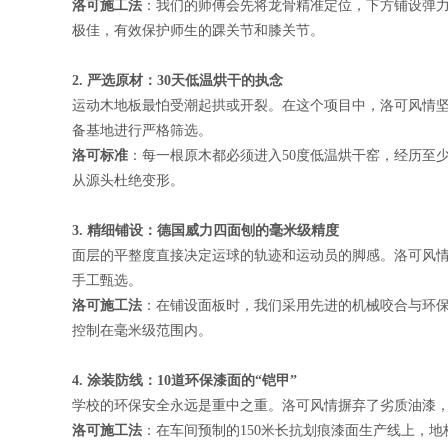
洛可施工法
：我们的师傅会先将龙骨精准定位，下方铺设弹
极佳，有效保护师生的踝关节和膝关节。
2. 严选原材：30天低温烘干的执念
运动木地板最怕受潮起拱或开裂。在这个项目中，洛可风情坚
备基地进行严格筛选。
洛可标准
：每一根原木都必须进入50度低温烘干窑，经历至
从源头杜绝变形。
3. 精细铺设：德国威力四面刨的毫米级精度
面层的平整度直接决定运球的轨迹和运动员的脚感。洛可风
手工甄选。
洛可施工法
：在铺设面板时，我们采用先进的机械咬合与环
控制在毫米级范围内。
4. 涂装防线：10道环保漆面的“铠甲”
学校的环保安全永远是重中之重。洛可风情摒弃了劣质油漆
洛可施工法
：在车间预制的150米长抗划痕漆面生产线上，地