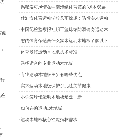
弹力
·
揭秘洛可风情在中南海级体育馆的“枫木双层
·
什刹海体育运动学校风雨操场：防滑实木运动
·
中国纪检监察报社职工篮球馆防滑健身运动木
有储
·
您的体育馆适合什么实木运动木地板了解以下
节，
·
体育场馆运动木地板技术标准
·
选择适合的专业运动木地板
·
专业运动木地板主要有哪些优点
进行
·
实木运动木地板保护少儿膝关节健康
低差
·
小学篮球馆运动木地板焕然一新
·
如何选购运动1木地板
·
运动木地板核心性能指标需求
。
后