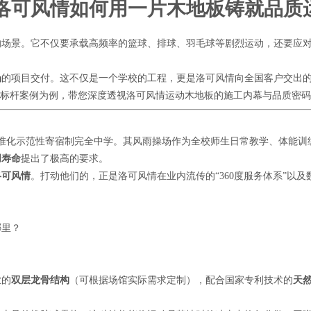
洛可风情如何用一片木地板铸就品质
的场景。它不仅要承载高频率的篮球、排球、羽毛球等剧烈运动，还要应
场
的项目交付。这不仅是一个学校的工程，更是洛可风情向全国客户交出
个标杆案例为例，带您深度透视洛可风情运动木地板的施工内幕与品质密
准化示范性寄宿制完全中学。其风雨操场作为全校师生日常教学、体能训
用寿命
提出了极高的要求。
洛可风情
。打动他们的，正是洛可风情在业内流传的“360度服务体系”以及
哪里？
业的
双层龙骨结构
（可根据场馆实际需求定制），配合国家专利技术的
天