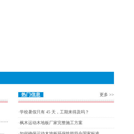
热门信息
更多
>>
·
学校暑假只有 45 天，工期来得及吗？
·
枫木运动木地板厂家完整施工方案
·
如何确保运动木地板环保性能符合国家标准