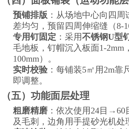
（四）面板铺装（运动功能层
预铺排版
：从场地中心向四周
差均匀，预留四周伸缩缝（8-1
专用钉固定
：采用
不锈钢U型
毛地板，钉帽沉入板面1-2mm
100mm）。
实时校验
：每铺装5㎡用2m靠
即调整。
（五）功能面层处理
粗磨精磨
：依次使用24目→6
及毛刺，边角用手提砂光机处