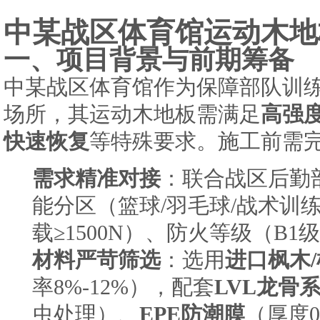
成场地功能转换。
中某战区体育馆运动木地
一、项目背景与前期筹备
中某战区体育馆作为保障部队训
场所，其运动木地板需满足
高强
快速恢复
等特殊要求。施工前需
需求精准对接
：联合战区后勤
能分区（篮球/羽毛球/战术训
载≥1500N）、防火等级（B1
材料严苛筛选
：选用
进口枫木
率8%-12%），配套
LVL龙骨
虫处理）、
EPE防潮膜
（厚度0