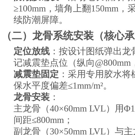
≥100mm，墙角上翻150m
续防潮屏障。
（二）龙骨系统安装（核心承
定位放线
：按设计图纸弹出龙骨
记减震垫点位（纵向@800mm
减震垫固定
：采用专用胶水将
保水平度偏差≤1mm/m²。
龙骨安装
：
主龙骨（40×60mm LVL）
间距≤800mm；
副龙骨（30×50mm LVL）