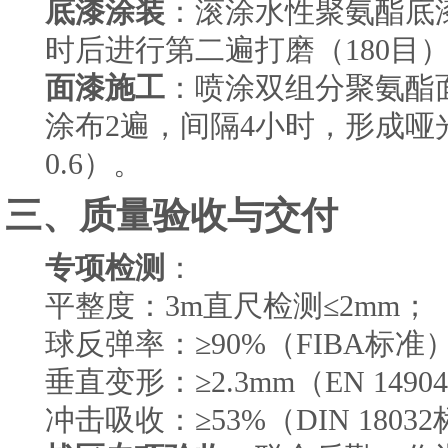
底漆涂装
：滚涂水性聚氨酯底漆
时后进行第二遍打磨（180目
面漆施工
：喷涂双组分聚氨酯面
涂布2遍，间隔4小时，形成哑光
0.6）。
三、质量验收与交付
专项检测
：
平整度：3m直尺检测≤2mm；
球反弹率：≥90%（FIBA标准
垂直变形：≥2.3mm（EN 149
冲击吸收：≥53%（DIN 1803