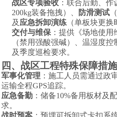
战区专项验收
：联合后勤、作
200kg装备拖拽）、
防滑测试
（
及
应急拆卸演练
（单板块更换时
交付与维保
：提供《场地使用
（禁用强酸强碱）、温湿度控制（1
及季度巡检要求。
四、战区工程特殊保障措
军事化管理
：施工人员需通过政
运输全程GPS追踪。
应急备勤
：储备10%备用板材及
求。
战时预案
：预埋可拆卸式卡扣系统