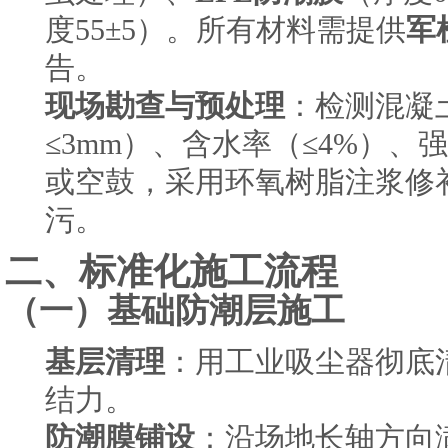
度55±5）。所有材料需提供
军
告。
现场勘查与预处理
：检测混凝
≤3mm）、含水率（≤4%）、
或空鼓，采用环氧树脂注浆修
污。
二、标准化施工流程
（一）基础防潮层施工
基层清理
：用工业吸尘器彻底
结力。
防潮膜铺设
：沿场地长轴方向