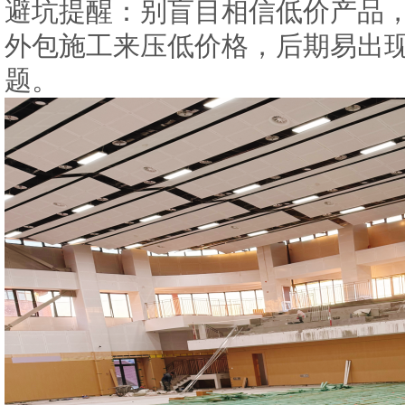
‌避坑提醒‌：别盲目相信低价产
外包施工来压低价格，后期易出
题。‌‌‌