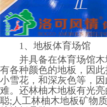
1、地板体育场馆
并具备在体育场馆木地
有各种颜色的地板，因此
小雪花，和深灰色等，因
难。还林柚木地板有光亮
聪;人工林柚木地板矿物