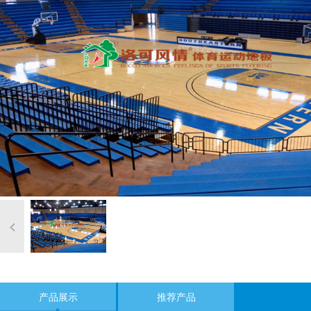
产品展示
推荐产品